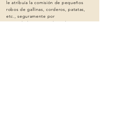
le atribuía la comisión de pequeños
robos de gallinas, corderos, patatas,
etc., seguramente por
necesidad.
Nunca se le atribuyeron
delitos de sangre. Fue él quien
construyó esta pequeña fortaleza para
esconderse de sus fechorías, para
poder espiar si alguien venía a buscarlo
y para provocar miedo a quien quisiera
entrar en su territorio.
Placeta de Baix, s/n -
Villafranca
del Cid (Castellón)
Tel.: (+34)
964 44 10 04
/ (+34)
964