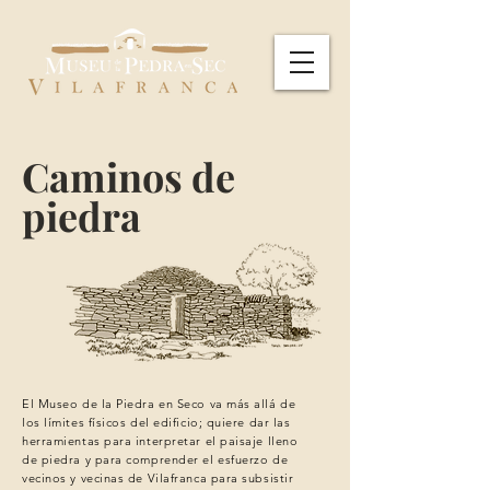
Caminos de
piedra
El Museo de la Piedra en Seco va más allá de
los límites físicos del edificio; quiere dar las
herramientas para interpretar el paisaje lleno
de piedra y para comprender el esfuerzo de
vecinos
y vecinas de Vilafranca para subsistir