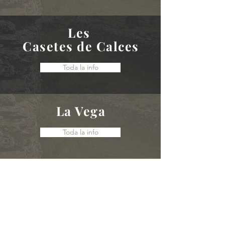
Les
Casetes de Calces
Toda la info
La Vega
Toda la info
Placeta de Baix, s/n -
Villafranca
del Cid (Castellón)
Tel.: (+34)
964 44 10 04
/ (+34)
964