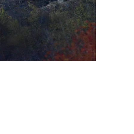
Placeta de Baix, s/n -
Villafranca
del Cid (Castellón)
Tel.: (+34)
964 44 10 04
/ (+34)
964