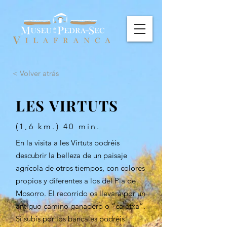
< Volver atrás
LES VIRTUTS
(1,6 km.) 40 min.
En la visita a les Virtuts podréis
descubrir la belleza de un paisaje
agrícola de otros tiempos, con colores
propios y diferentes a los del Pla de
Mosorro. El recorrido os llevará por un
antiguo camino ganadero o “caletxa”.
Si subís por los bancales podréis