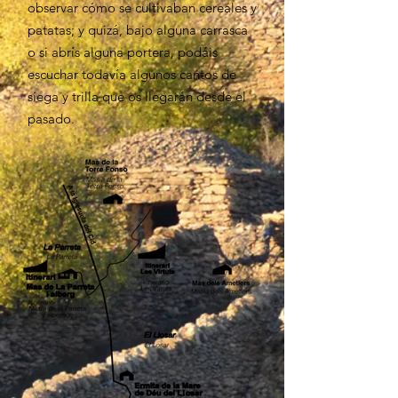
observar cómo se cultivaban cereales y
patatas; y quizá, bajo alguna carrasca
o si abrís alguna portera, podáis
escuchar todavía algunos cantos de
siega y trilla que os llegarán desde el
pasado.