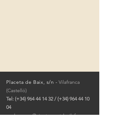
Placeta de Baix, s/n -
Vilafranca
(Castelló)
Tel: (+34)
964 44 14 32
/ (+34
)
964 44 10
04
pedraensec@ajuntamentdevilafranca.e
s