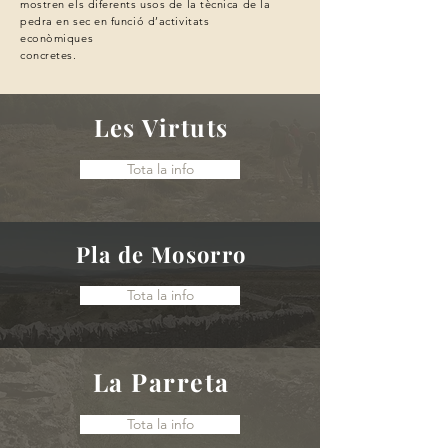
mostren
els diferents usos de la tècnica de la
pedra en sec en funció d’activitats
econòmiques
concretes.
Les Virtuts
Tota la info
Pla de Mosorro
Tota la info
La Parreta
Tota la info