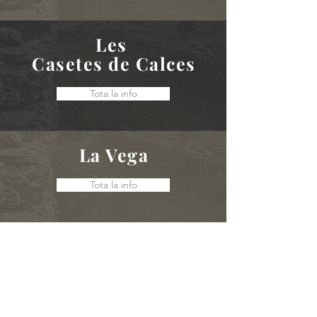
Les
Casetes de Calces
Tota la info
La Vega
Tota la info
Placeta de Baix, s/n -
Vilafranca
(Castelló)
Tel: (+34)
964 44 14 32
/ (+34
)
964 44 10