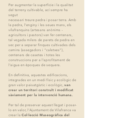
Per augmentar la superfície i la qualitat
del terreny cultivable, ací sempre ha
segut
necessari treure pedra i posar terra. Amb
la pedra, l’enginy i les seues mans, els
vilafranquins (artesans anònims -
agricultors i pastors) van fer centenars,
tal vegada milers de parets de pedra en
sec per a separar finques cultivades dels
camins (assegadors i “caletxes”),
centenars de casetes i totes les
construccions per a l’aprofitament de
l’aigua en èpoques de sequera.
En definitiva, aquestes edificacions,
integrades en un medi físic y ecològic de
van
gran valor
paisatgístic i ecològic,
crear un territori construït i modificat
sàviament per la
intervenció humana.
Per tal de preservar aquest llegat i posar-
lo en valor, l’Ajuntament de Vilafranca va
Col·lecció Museogràfica del
crear la