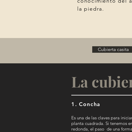
conocimiento del ar
la piedra.
Cubierta casita
La cubie
1. Concha
Es una de las claves para inicia
planta cuadrada. Si tenemos en 
redonda, el paso
de una forma