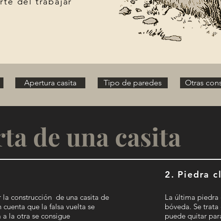
te del trabajar
Apertura casita
Tipo de paredes
Otras con
rta de una casita
2. Piedra c
r la construcción
de una casita de
La última piedra 
cuenta que la falsa vuelta se
bóveda. Se trata
 a la otra se consigue
puede quitar par