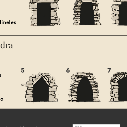
dineles
edra
s
to