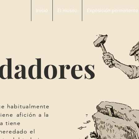
Inicio
El museo
Exposición permanente
dadores
ice habitualmente
tiene
afición a la
a tiene
heredado el