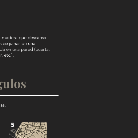
 o madera que descansa
s esquinas de una
ada en una pared (puerta,
, etc.).
gulos
as.