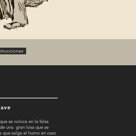
strucciones
lave
que se coloca en la falsa
 de una gran losa que se
a que salga el humo en caso