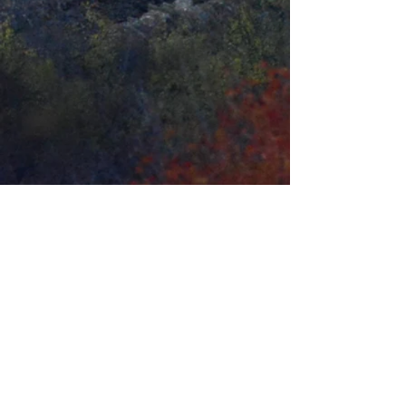
Placeta de Baix, s/n -
Vilafranca
(Castelló)
Tel: (+34)
964 44 14 32
/ (+34
)
964 44 10