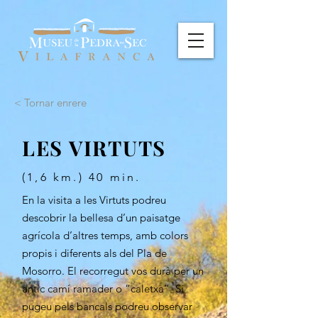
< Tornar enrere
LES VIRTUTS
(1,6 km.) 40 min.
En la visita a les Virtuts podreu
descobrir la bellesa d’un paisatge
agrícola d’altres temps, amb colors
propis i diferents als del Pla de
Mosorro. El recorregut vos durà per un
antic camí ramader o “caletxa”. Si
pugeu pels bancals podreu observar