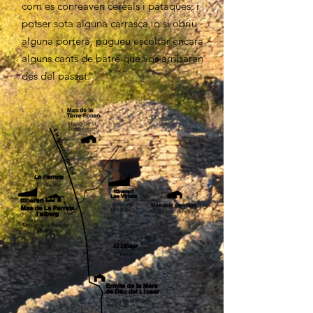
com es conreaven cereals i pataques; i
potser sota alguna carrasca, o si obriu
alguna portera, pugueu escoltar encara
alguns cants de batre que vos arribaran
des del passat.