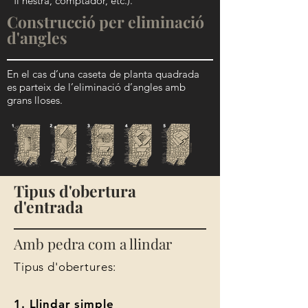
fi nestra, comptador, etc.).
Construcció per eliminació
d'angles
En el cas d’una caseta de planta quadrada
es parteix de l’eliminació d’angles amb
grans lloses.
Tipus d'obertura
d'entrada
Amb pedra com a llindar
Tipus d'obertures:
1. Llindar simple