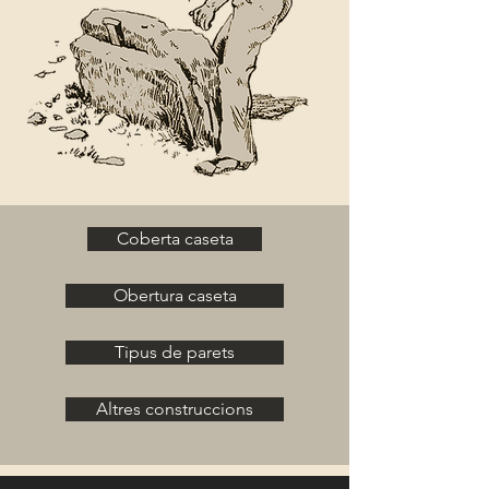
Coberta caseta
Obertura caseta
Tipus de parets
Altres construccions