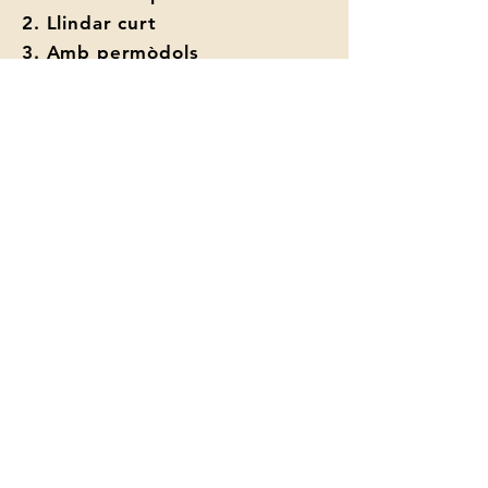
2. Llindar curt
3. Amb permòdols
4. Doble llindar i sardinells
Amb arc de pedra
Tipus d'obertures:
5. Arc de dues dovelles
6. Arc apuntat
7. Arc rebaixat
8. Arc de mig punt